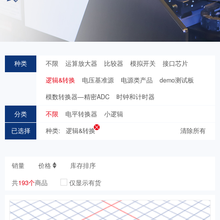
种类
不限
运算放大器
比较器
模拟开关
接口芯片
逻辑&转换
电压基准源
电源类产品
demo测试板
模数转换器—精密ADC
时钟和计时器
分类
不限
电平转换器
小逻辑
已选择
种类:
逻辑&转换
清除所有
销量
价格
库存排序
共
193个
商品
仅显示有货