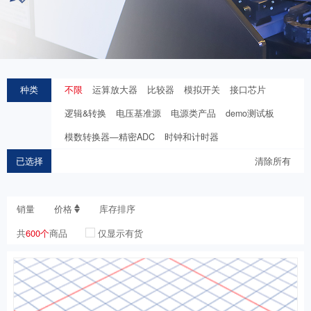
种类
不限
运算放大器
比较器
模拟开关
接口芯片
逻辑&转换
电压基准源
电源类产品
demo测试板
模数转换器—精密ADC
时钟和计时器
已选择
清除所有
销量
价格
库存排序
共
600个
商品
仅显示有货