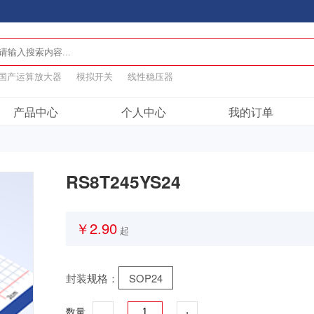
国产运算放大器
模拟开关
线性稳压器
产品中心
个人中心
我的订单
RS8T245YS24
￥2.90
起
封装规格：
SOP24
-
+
数量