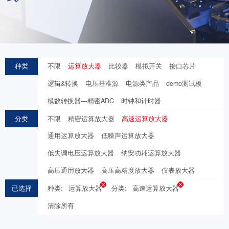
种类
不限
运算放大器
比较器
模拟开关
接口芯片
逻辑&转换
电压基准源
电源类产品
demo测试板
模数转换器—精密ADC
时钟和计时器
分类
不限
精密运算放大器
高速运算放大器
通用运算放大器
低噪声运算放大器
低失调电压运算放大器
纳安功耗运算放大器
高压通用放大器
高压高精度放大器
仪表放大器
已选择
种类:
运算放大器
分类:
高速运算放大器
清除所有